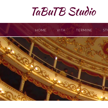
Skip
TaBuTB Studio
to
content
HOME
VITA
TERMINE
ST