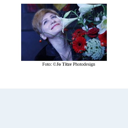
: ©
Jo Titze
Photodesign