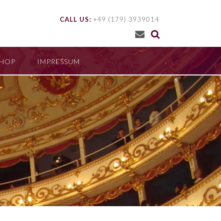
CALL US:
+49 (179) 3939014
SHOP
IMPRESSUM