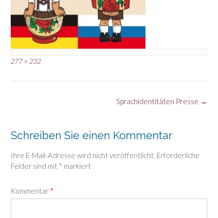
Full
277 × 232
size
Post
Sprachidentitäten Presse
→
navigation
Schreiben Sie einen Kommentar
Ihre E-Mail-Adresse wird nicht veröffentlicht.
Erforderliche
Felder sind mit
*
markiert
Kommentar
*