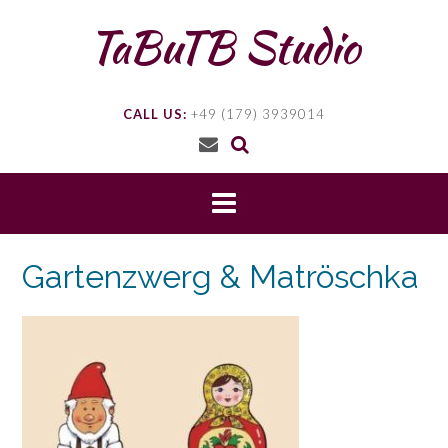
Skip
TaBuTB Studio
to
content
CALL US:
+49 (179) 3939014
Gartenzwerg & Matröschka